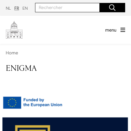
Aller
au
NL
FR
EN
contenu
principal
menu
Home
ENIGMA