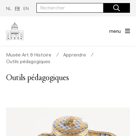
Aller
au
NL
FR
EN
contenu
principal
menu
Musée Art & Histoire
∕
Apprendre
∕
Outils pédagogiques
Outils pédagogiques