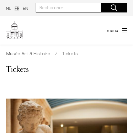
Aller
au
NL
FR
EN
contenu
principal
menu
Musée Art & Histoire
∕
Tickets
Tickets