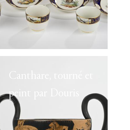
Canthare, tourné et
peint par Douris