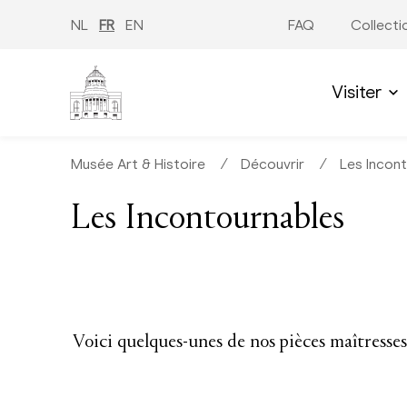
Aller
au
NL
FR
EN
FAQ
Collecti
contenu
principal
Visiter
Musée Art & Histoire
∕
Découvrir
∕
Les Incon
Les Incontournables
Voici quelques-unes de nos pièces maîtresses