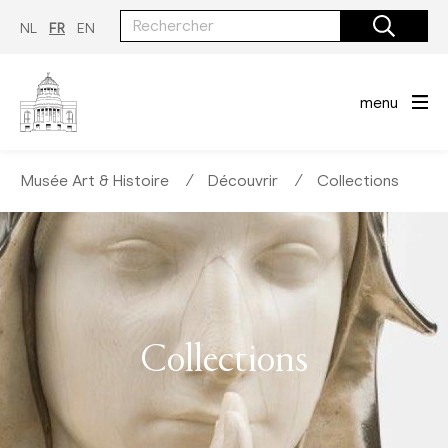
Aller
au
NL
FR
EN
contenu
principal
menu
Musée Art & Histoire
∕
Découvrir
∕
Collections
Collections