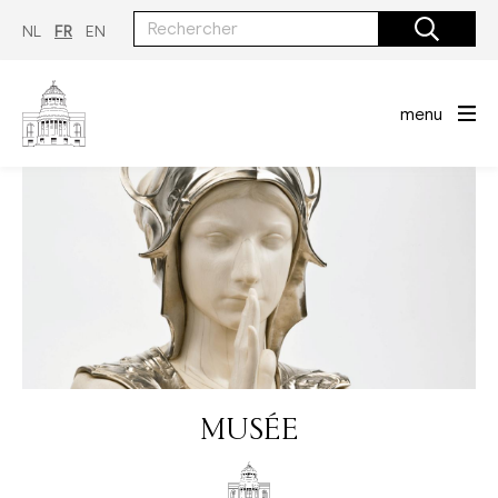
Aller
au
NL
FR
EN
contenu
principal
menu
MUSÉE