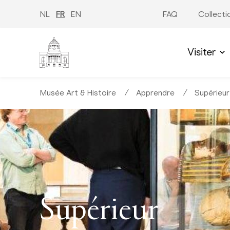
Aller
au
NL
FR
EN
FAQ
Collecti
contenu
principal
Visiter
Musée Art & Histoire
∕
Apprendre
∕
Supérieur
Supérieur