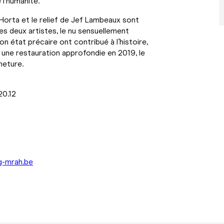
 l’humanité.
Horta et le relief de Jef Lambeaux sont
les deux artistes, le nu sensuellement
n état précaire ont contribué à l’histoire,
s une restauration approfondie en 2019, le
meture.
20.12
g-mrah.be