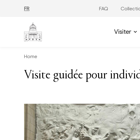
Aller
au
FR
FAQ
Collecti
contenu
principal
Visiter
Home
Visite guidée pour indivi