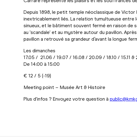
Carrare représente les plaisirs et les souffrances de
Depuis 1898, le petit temple néoclassique de Victor 
inextricablement liés. La relation tumultueuse entre 
sinueux, et le bâtiment souvent fermé en raison de so
au 'scandale' et au mystère autour du pavillon. Aprè
pavillon a retrouvé sa grandeur d’avant la longue fer
Les dimanches
17.05 / 21.06 / 19.07 / 16.08 / 20.09 / 18.10 / 15.11 & 
De 14:00 à 15:00
€ 12 / 5 (-19)
Meeting point – Musée Art & Histoire
Plus d'infos ? Envoyez votre question à
public@kmk