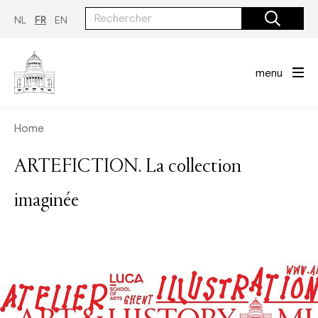
Aller
au
NL
FR
EN
contenu
principal
menu
Home
ARTEFICTION. La collection
imaginée