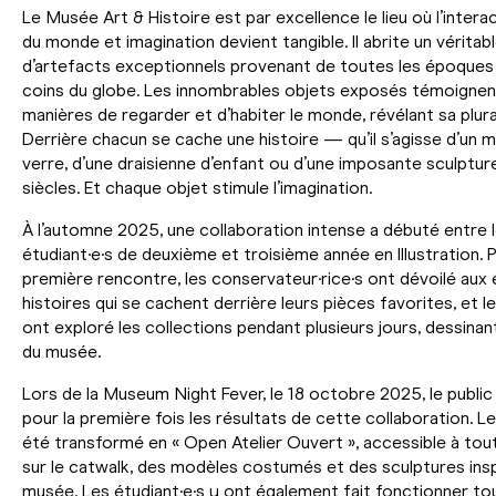
Le Musée Art & Histoire est par excellence le lieu où l’intera
du monde et imagination devient tangible. Il abrite un véritab
d’artefacts exceptionnels provenant de toutes les époques
coins du globe. Les innombrables objets exposés témoignen
manières de regarder et d’habiter le monde, révélant sa plura
Derrière chacun se cache une histoire — qu’il s’agisse d’un
verre, d’une draisienne d’enfant ou d’une imposante sculpture 
siècles. Et chaque objet stimule l’imagination.
À l’automne 2025, une collaboration intense a débuté entre 
étudiant·e·s de deuxième et troisième année en Illustration. 
première rencontre, les conservateur·rice·s ont dévoilé aux é
histoires qui se cachent derrière leurs pièces favorites, et l
ont exploré les collections pendant plusieurs jours, dessin
du musée.
Lors de la Museum Night Fever, le 18 octobre 2025, le public
pour la première fois les résultats de cette collaboration. 
été transformé en « Open Atelier Ouvert », accessible à tout
sur le catwalk, des modèles costumés et des sculptures ins
musée. Les étudiant·e·s y ont également fait fonctionner tou