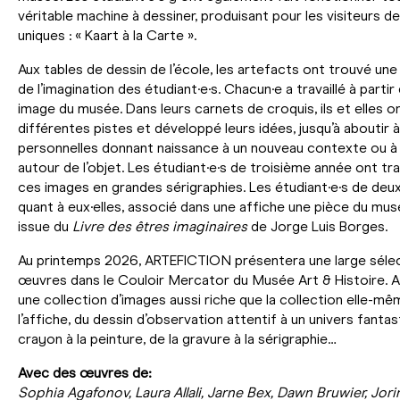
véritable machine à dessiner, produisant pour les visiteurs d
uniques : « Kaart à la Carte ».
Aux tables de dessin de l’école, les artefacts ont trouvé une 
de l’imagination des étudiant·e·s. Chacun·e a travaillé à partir
image du musée. Dans leurs carnets de croquis, ils et elles o
différentes pistes et développé leurs idées, jusqu’à aboutir 
personnelles donnant naissance à un nouveau contexte ou à 
autour de l’objet. Les étudiant·e·s de troisième année ont tr
ces images en grandes sérigraphies. Les étudiant·e·s de deu
quant à eux·elles, associé dans une affiche une pièce du mu
issue du
Livre des êtres imaginaires
de Jorge Luis Borges.
Au printemps 2026, ARTEFICTION présentera une large séle
œuvres dans le Couloir Mercator du Musée Art & Histoire. 
une collection d’images aussi riche que la collection elle-mêm
l’affiche, du dessin d’observation attentif à un univers fanta
crayon à la peinture, de la gravure à la sérigraphie…
Avec des œuvres de:
Sophia Agafonov, Laura Allali, Jarne Bex, Dawn Bruwier, Jori