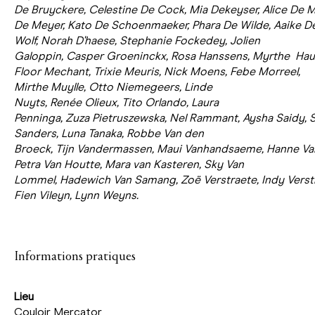
De Bruyckere, Celestine De Cock, Mia Dekeyser, Alice De M
De Meyer, Kato De Schoenmaeker, Phara De Wilde, Aaike D
Wolf, Norah D'haese, Stephanie Fockedey, Jolien
Galoppin, Casper Groeninckx, Rosa Hanssens, Myrthe Ha
Floor Mechant, Trixie Meuris, Nick Moens, Febe Morreel,
Mirthe Muylle, Otto Niemegeers, Linde
Nuyts, Renée Olieux, Tito Orlando, Laura
Penninga, Zuza Pietruszewska, Nel Rammant, Aysha Saidy, 
Sanders, Luna Tanaka, Robbe Van den
Broeck, Tijn Vandermassen, Maui Vanhandsaeme, Hanne V
Petra Van Houtte, Mara van Kasteren, Sky Van
Lommel, Hadewich Van Samang, Zoë Verstraete, Indy Verst
Fien Vileyn, Lynn Weyns.
Informations pratiques
Lieu
Couloir Mercator