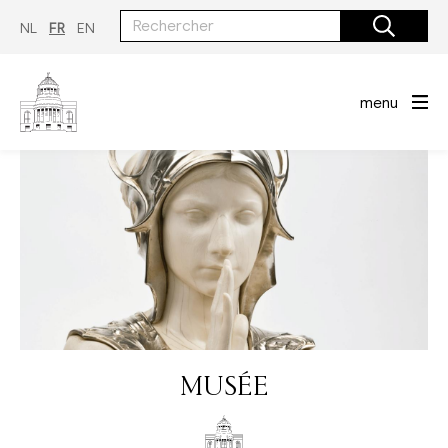
Aller
au
NL
FR
EN
contenu
principal
menu
MUSÉE