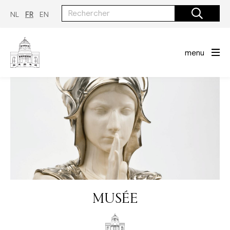
Aller
au
NL
FR
EN
contenu
principal
menu
MUSÉE