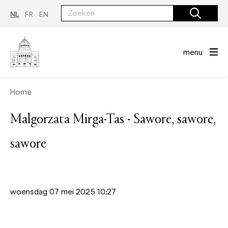
Overslaan
en
NL
FR
EN
naar
de
inhoud
gaan
menu
Home
Malgorzata Mirga-Tas - Sawore, sawore,
sawore
woensdag 07 mei 2025 10:27