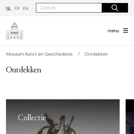
Overslaan
en
NL
FR
EN
naar
de
inhoud
gaan
menu
Museum Kunst en Geschiedenis
∕
Ontdekken
Ontdekken
Collectie