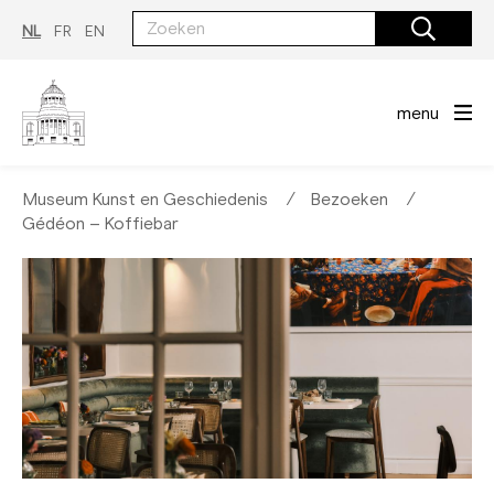
Overslaan
en
NL
FR
EN
naar
de
inhoud
gaan
menu
Museum Kunst en Geschiedenis
∕
Bezoeken
∕
Gédéon – Koffiebar