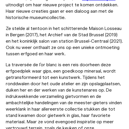
uitnodigt om haar nieuwe project te komen ontdekken.
Haar nieuwe creaties gaan er een dialoog aan met de
historische museumcollectie.
Ze stelde al tentoon in het schitterende Maison Losseau
in Bergen (2017), het Archief van de Stad Brussel (2019)
en het koninklijk salon van station Brussel-Centraal (2021).
Ook nu weer onthaalt ze ons op een unieke ontmoeting
tussen erfgoed en haar werk.
La traversée de l’or blanc is een reis doorheen deze
erfgoedplek waar gips, een goedkoop mineraal, wordt
getransformeerd tot een kunstwerk. Tijdens het
ronddwalen door het oude atelier en zijn opslagplaatsen,
duiken her en der werken van de kunstenares op. De
indrukwekkende verzameling gietvormen en de
ambachtelijke handelingen van de meester-gieters vinden
weerklank in haar allereerste collectie stukken die tot
stand kwamen door gietwerk in glas, haar favoriete
materiaal. Maar ze vond evengoed inspiratie op meer
vertrouwd terrein, zoals de keuken of onze