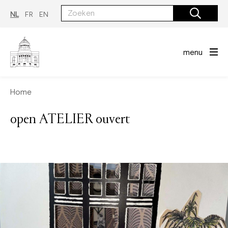
Overslaan
en
NL
FR
EN
naar
de
inhoud
gaan
menu
Home
open ATELIER ouvert