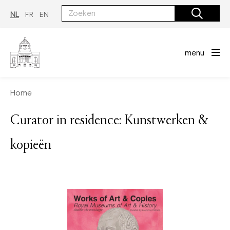
Overslaan
en
NL
FR
EN
naar
de
inhoud
gaan
menu
Home
Curator in residence: Kunstwerken &
kopieën